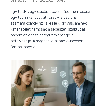
Szerző:
admin
|
jún 20, 2025
|
Egyéb
Egy térd- vagy csípőprotézis műtét nem csupán
egy technikai beavatkozás – a páciens
számára komoly fizikai és lelki kihívás, aminek
kimenetelét nemcsak a sebészeti szaktudás,
hanem az egész betegút minősége is
befolyásolja. A magánellátásban különösen
fontos, hogy a...