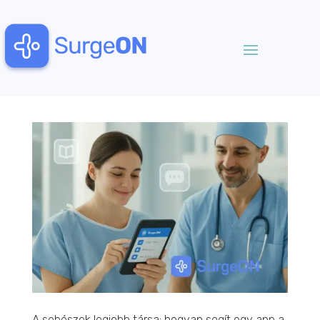
A sebészek legjobb társa: hogyan segít egy app a